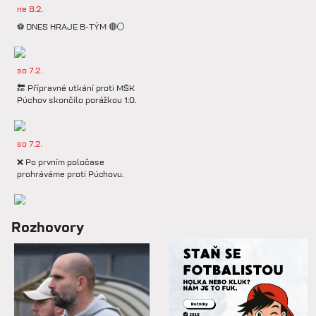
ne 8.2.
⚽️ DNES HRAJE B-TÝM 🔴⚪️
so 7.2.
🔚 Přípravné utkání proti MŠK
Púchov skončilo porážkou 1:0.
so 7.2.
❌ Po prvním poločase
prohráváme proti Púchovu.
so 7.2.
Rozhovory
📋 Proti Púchovu nastoupíme v
této základní sestavě.
so 7.2.
⚽️ DNES HRAJÍ HANÁCI 🔴⚪️V