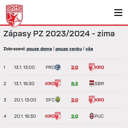
Zápasy
PZ 2023/2024 - zima
Zobrazení:
pouze doma
|
pouze venku
|
vše
1
13.1.
13:00
PRO
2:0
KRO
2
13.1.
16:30
KRO
5:3
SBR
3
20.1.
13:00
SFC
2:0
KRO
4
20.1.
16:30
KRO
2:0
PUC