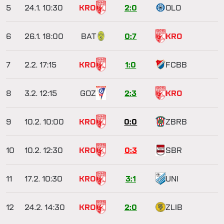
5
24.1.
10:30
KRO
2:0
OLO
6
26.1.
18:00
BAT
0:7
KRO
7
2.2.
17:15
KRO
1:0
FCBB
8
3.2.
12:15
GOZ
2:3
KRO
9
10.2.
10:00
KRO
0:0
ZBRB
10
10.2.
12:30
KRO
0:3
SBR
11
17.2.
10:30
KRO
3:1
UNI
12
24.2.
14:30
KRO
2:0
ZLIB