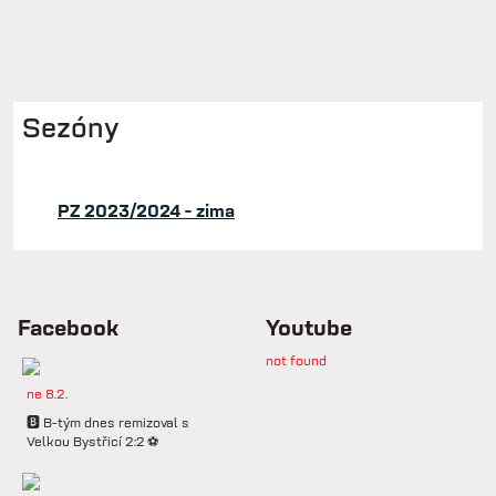
Sezóny
PZ 2023/2024 - zima
Facebook
Youtube
not found
ne 8.2.
🅱️ B-tým dnes remizoval s
Velkou Bystřicí 2:2 ⚽️