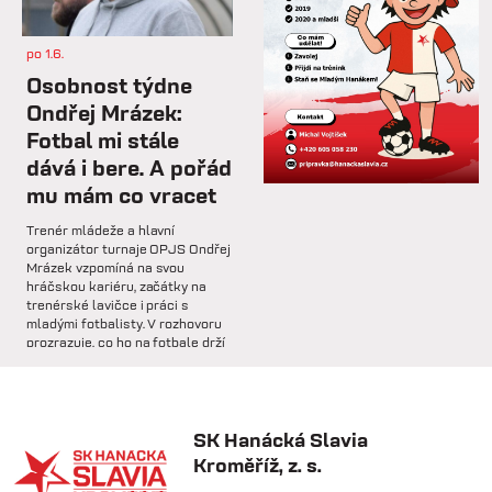
dalším přípravném utkání...
po 1.6.
st 4.2.
Osobnost týdne
Hlavní trenér Lukáš Kříž v
Ondřej Mrázek:
rozhovoru hodnotí dosavadní
Fotbal mi stále
průběh zimní...
dává i bere. A pořád
mu mám co vracet
so 31.1.
Trenér mládeže a hlavní
🅱️ Prohra proti rezervě Gorniku
organizátor turnaje OPJS Ondřej
Zabrze.
Mrázek vzpomíná na svou
hráčskou kariéru, začátky na
trenérské lavičce i práci s
so 31.1.
mladými fotbalisty. V rozhovoru
prozrazuje, co ho na fotbale drží
🅱️ DNES HRAJÍ HANÁCI 🔴⚪️Dnes
už řadu let, na které úspěchy je
nás čeká další...
nejvíce pyšný a proč jsou
mládežnické turnaje pro rozvoj
dětí nenahraditelné.
SK Hanácká Slavia
pá 30.1.
Kroměříž, z. s.
🏆 VÍTĚZOVÉ ZIMNÍ TIPSPORT
LIGY! 🏆SK Hanácká Slavia