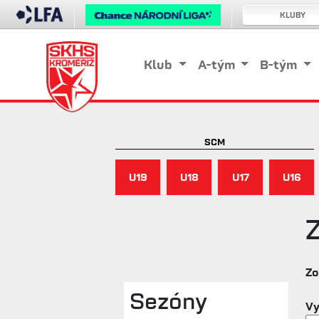
KLUBY
Klub
A-tým
B-tým
SCM
U19
U18
U17
U16
Zo
Sezóny
Vy