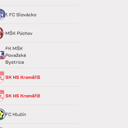
1. FC Slovácko
MŠK Púchov
FK MŠK
Považská
Bystrica
SK HS Kroměříž
SK HS Kroměříž
FC Hlučín