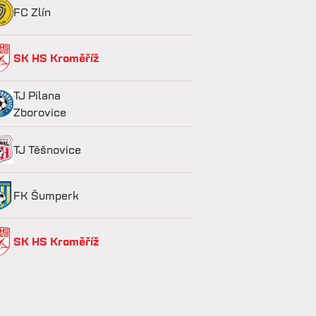
FC Zlín
SK HS Kroměříž
TJ Pilana
Zborovice
TJ Těšnovice
FK Šumperk
SK HS Kroměříž