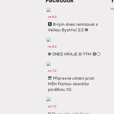
Facebook
Y
no
ne 8.2.
🅱️ B-tým dnes remizoval s
Velkou Bystřicí 2:2 ⚽️
ne 8.2.
⚽️ DNES HRAJE B-TÝM 🔴⚪️
so 7.2.
🔚 Přípravné utkání proti
MŠK Púchov skončilo
porážkou 1:0.
so 7.2.
❌ Po prvním poločase