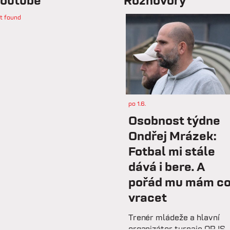
outube
Rozhovory
t found
po 1.6.
Osobnost týdne
Ondřej Mrázek:
Fotbal mi stále
dává i bere. A
pořád mu mám c
vracet
Trenér mládeže a hlavní
organizátor turnaje OPJS