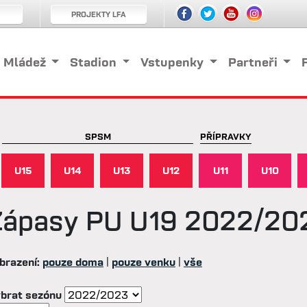
PROJEKTY LFA
Mládež
Stadion
Vstupenky
Partneři
SPSM
PŘÍPRAVKY
U15
U14
U13
U12
U11
U10
Zápasy
PU U19 2022/20
brazení:
pouze doma
|
pouze venku
|
vše
brat sezónu