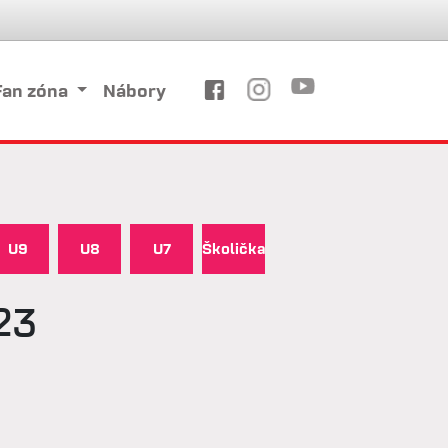
Fan zóna
Nábory
U9
U8
U7
Školička
23