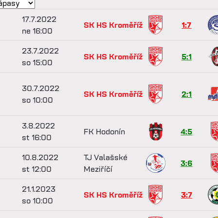
17.7.2022
SK HS Kroměříž
1:7
ne 16:00
23.7.2022
SK HS Kroměříž
5:1
so 15:00
30.7.2022
SK HS Kroměříž
2:1
so 10:00
3.8.2022
FK Hodonín
4:5
st 16:00
10.8.2022
TJ Valašské
3:6
st 12:00
Meziříčí
21.1.2023
SK HS Kroměříž
3:7
so 10:00