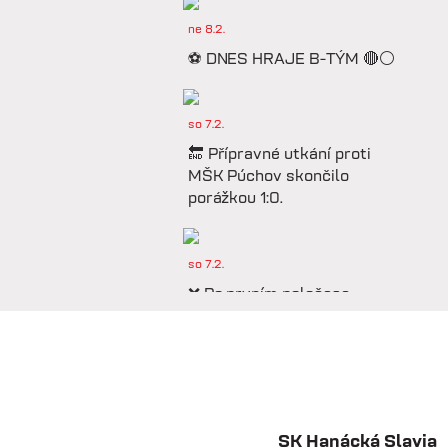
ne 8.2.
⚽️ DNES HRAJE B-TÝM 🔴⚪️
so 7.2.
🔚 Přípravné utkání proti
MŠK Púchov skončilo
porážkou 1:0.
so 7.2.
❌ Po prvním poločase
prohráváme proti Púchovu.
so 7.2.
📋 Proti Púchovu
nastoupíme v této základní
SK Hanácká Slavia