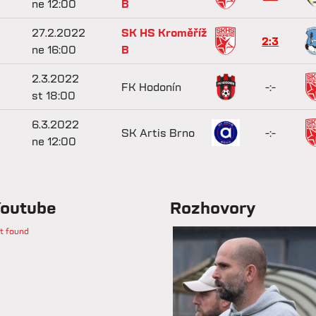
ne 12:00
B
27.2.2022
SK HS Kroměříž
2:3
ne 16:00
B
2.3.2022
FK Hodonín
-:-
st 18:00
6.3.2022
SK Artis Brno
-:-
ne 12:00
outube
Rozhovory
t found