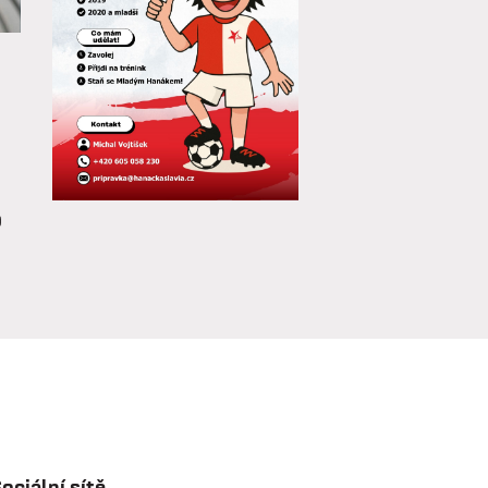
o
a
e
ociální sítě