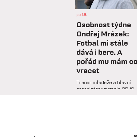
po 1.6.
Osobnost týdne
Ondřej Mrázek:
Fotbal mi stále
dává i bere. A
pořád mu mám c
vracet
Trenér mládeže a hlavní
organizátor turnaje OPJS
Ondřej Mrázek vzpomíná n
svou hráčskou kariéru,
začátky na trenérské
lavičce i práci s mladými
fotbalisty. V rozhovoru
prozrazuje, co ho na fotbal
drží už řadu let, na které
S