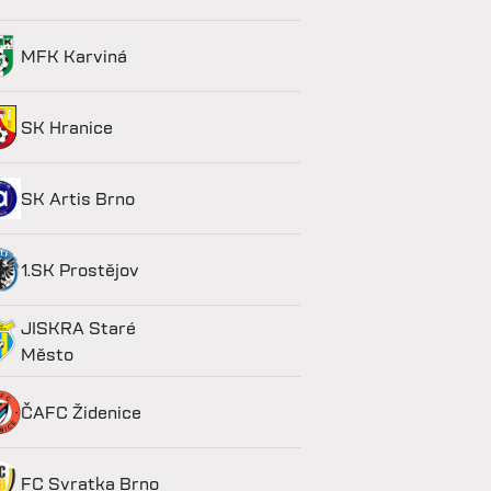
MFK Karviná
SK Hranice
SK Artis Brno
1.SK Prostějov
JISKRA Staré
Město
ČAFC Židenice
FC Svratka Brno