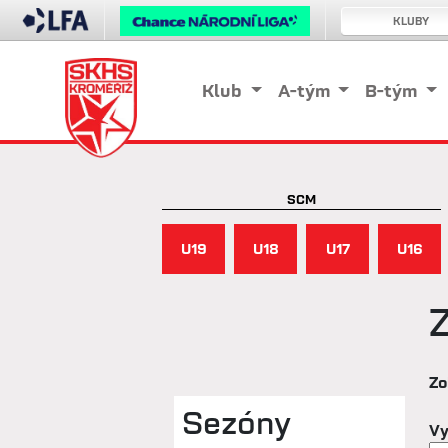
KLUBY
Klub
A-tým
B-tým
SCM
U19
U18
U17
U16
Zo
Sezóny
Vy