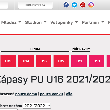
PROJEKTY LFA
Mládež
Stadion
Vstupenky
Partneři
SPSM
PŘÍPRAVKY
U15
U14
U13
U12
U11
U10
Zápasy
PU U16 2021/20
brazení:
pouze doma
|
pouze venku
|
vše
brat sezónu