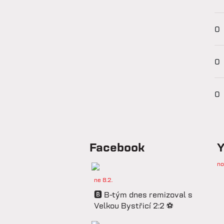
0
0
0
Facebook
Y
no
ne 8.2.
🅱️ B-tým dnes remizoval s
Velkou Bystřicí 2:2 ⚽️