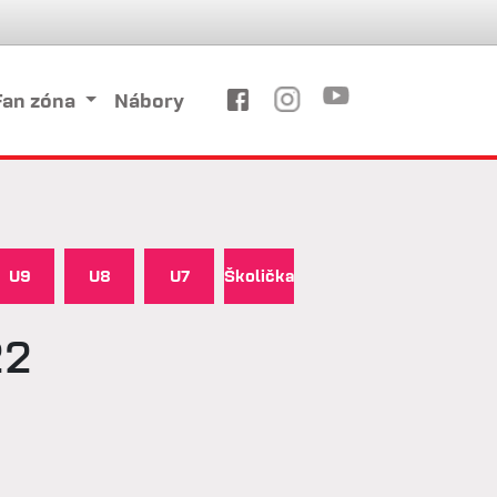
Fan zóna
Nábory
U9
U8
U7
Školička
22