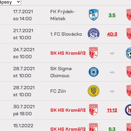
17.7.2021
FK Frýdek-
3:5
so 14:00
Místek
21.7.2021
1. FC Slovácko
40:3
st 10:00
24.7.2021
SK HS Kroměříž
-:-
so 10:00
28.7.2021
SK Sigma
-:-
st 10:00
Olomouc
28.7.2021
FC Zlín
-:-
st 10:00
30.7.2021
SK HS Kroměříž
11:12
pá 18:00
15.1.2022
SK HS Kroměříž
5:3