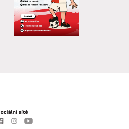
o
a
e
ociální sítě
a