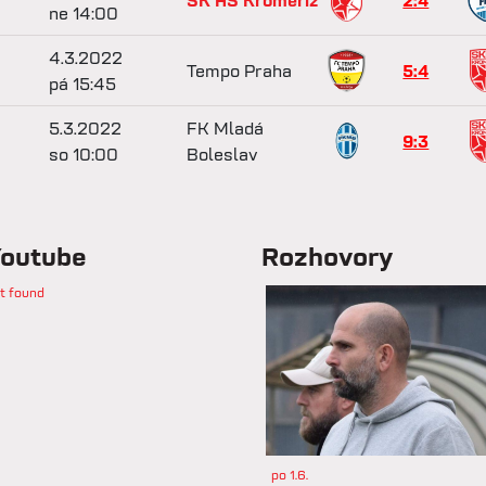
SK HS Kroměříž
2:4
ne 14:00
4.3.2022
Tempo Praha
5:4
pá 15:45
5.3.2022
FK Mladá
9:3
so 10:00
Boleslav
outube
Rozhovory
t found
po 1.6.