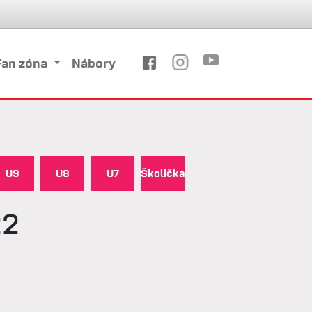
Fan zóna
Nábory
U9
U8
U7
Školička
22