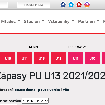
PROJEKTY LFA
Mládež
Stadion
Vstupenky
Partneři
SPSM
PŘÍPRAVKY
U15
U14
U13
U12
U11
U10
Zápasy
PU U13 2021/20
brazení:
pouze doma
|
pouze venku
|
vše
brat sezónu