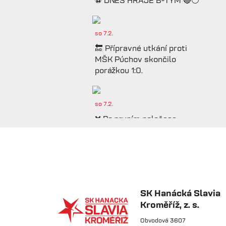
⚽️ DNES HRAJE B-TÝM 🔴⚪️
so 7.2.
🔚 Přípravné utkání proti
MŠK Púchov skončilo
porážkou 1:0.
so 7.2.
❌ Po prvním poločase
prohráváme proti Púchovu.
so 7.2.
📋 Proti Púchovu
nastoupíme v této základní
SK Hanácká Slavia
sestavě.
Kroměříž, z. s.
Obvodová 3607