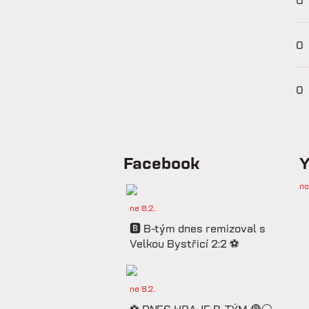
0
0
0
Facebook
Y
no
ne 8.2.
🅱️ B-tým dnes remizoval s
Velkou Bystřicí 2:2 ⚽️
ne 8.2.