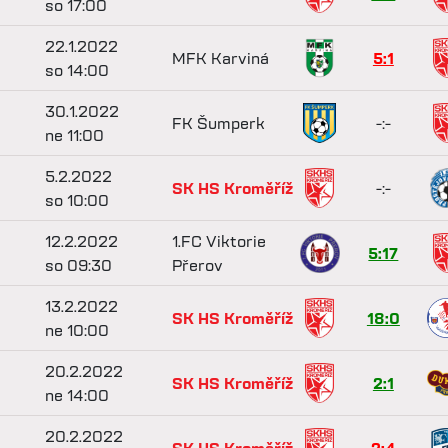
so 17:00
22.1.2022
MFK Karviná
5:1
so 14:00
30.1.2022
FK Šumperk
-:-
ne 11:00
5.2.2022
SK HS Kroměříž
-:-
so 10:00
12.2.2022
1.FC Viktorie
5:17
so 09:30
Přerov
13.2.2022
SK HS Kroměříž
18:0
ne 10:00
20.2.2022
SK HS Kroměříž
2:1
ne 14:00
20.2.2022