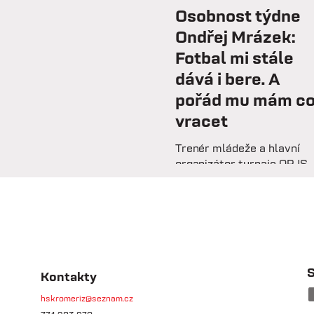
Osobnost týdne
Ondřej Mrázek:
Fotbal mi stále
dává i bere. A
pořád mu mám c
vracet
Trenér mládeže a hlavní
organizátor turnaje OPJS
Ondřej Mrázek vzpomíná n
svou hráčskou kariéru,
začátky na trenérské
lavičce i práci s mladými
fotbalisty. V rozhovoru
prozrazuje, co ho na fotbal
drží už řadu let, na které
S
Kontakty
úspěchy je nejvíce pyšný 
hskromeriz@seznam.cz
proč jsou mládežnické