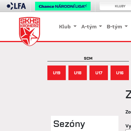
KLUBY
Klub
A-tým
B-tým
SCM
U19
U18
U17
U16
Zo
Sezóny
Vy