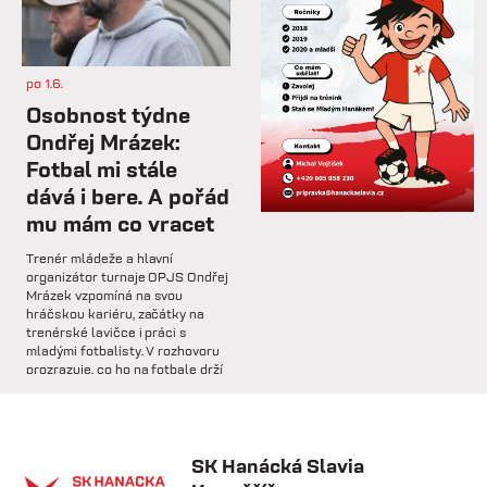
⚽️ DNES HRAJÍ HANÁCI 🔴⚪️V
dalším přípravném utkání...
po 1.6.
st 4.2.
Osobnost týdne
Hlavní trenér Lukáš Kříž v
Ondřej Mrázek:
rozhovoru hodnotí dosavadní
Fotbal mi stále
průběh zimní...
dává i bere. A pořád
mu mám co vracet
so 31.1.
Trenér mládeže a hlavní
🅱️ Prohra proti rezervě Gorniku
organizátor turnaje OPJS Ondřej
Zabrze.
Mrázek vzpomíná na svou
hráčskou kariéru, začátky na
trenérské lavičce i práci s
so 31.1.
mladými fotbalisty. V rozhovoru
prozrazuje, co ho na fotbale drží
🅱️ DNES HRAJÍ HANÁCI 🔴⚪️Dnes
už řadu let, na které úspěchy je
nás čeká další...
nejvíce pyšný a proč jsou
mládežnické turnaje pro rozvoj
dětí nenahraditelné.
SK Hanácká Slavia
pá 30.1.