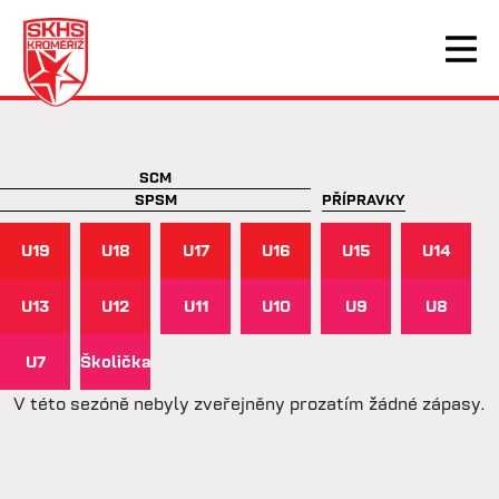
SCM
SPSM
PŘÍPRAVKY
U19
U18
U17
U16
U15
U14
U13
U12
U11
U10
U9
U8
U7
Školička
V této sezóně nebyly zveřejněny prozatím žádné zápasy.