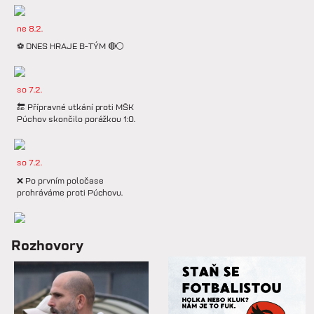
ne 8.2.
⚽️ DNES HRAJE B-TÝM 🔴⚪️
so 7.2.
🔚 Přípravné utkání proti MŠK
Púchov skončilo porážkou 1:0.
so 7.2.
❌ Po prvním poločase
prohráváme proti Púchovu.
so 7.2.
Rozhovory
📋 Proti Púchovu nastoupíme v
této základní sestavě.
so 7.2.