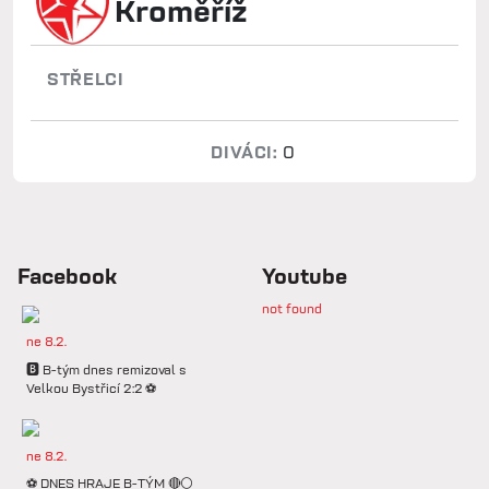
Kroměříž
STŘELCI
DIVÁCI:
0
Facebook
Youtube
not found
ne 8.2.
🅱️ B-tým dnes remizoval s
Velkou Bystřicí 2:2 ⚽️
ne 8.2.
⚽️ DNES HRAJE B-TÝM 🔴⚪️