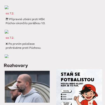
so 7.2.
🔚 Přípravné utkání proti MŠK
Púchov skončilo porážkou 1:0.
so 7.2.
❌ Po prvním poločase
prohráváme proti Púchovu.
so 7.2.
Rozhovory
📋 Proti Púchovu nastoupíme v
této základní sestavě.
so 7.2.
⚽️ DNES HRAJÍ HANÁCI 🔴⚪️V
dalším přípravném utkání...