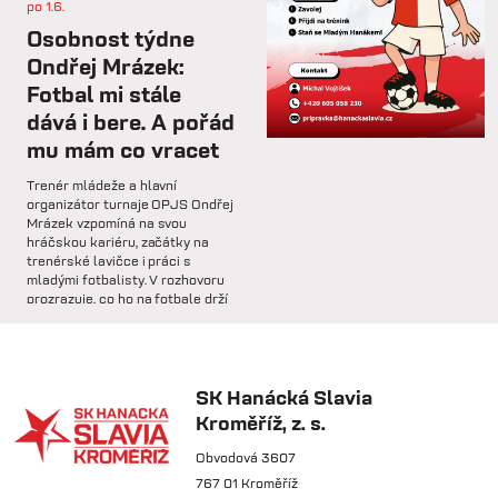
po 1.6.
st 4.2.
Osobnost týdne
Hlavní trenér Lukáš Kříž v
Ondřej Mrázek:
rozhovoru hodnotí dosavadní
Fotbal mi stále
průběh zimní...
dává i bere. A pořád
mu mám co vracet
so 31.1.
Trenér mládeže a hlavní
🅱️ Prohra proti rezervě Gorniku
organizátor turnaje OPJS Ondřej
Zabrze.
Mrázek vzpomíná na svou
hráčskou kariéru, začátky na
trenérské lavičce i práci s
so 31.1.
mladými fotbalisty. V rozhovoru
prozrazuje, co ho na fotbale drží
🅱️ DNES HRAJÍ HANÁCI 🔴⚪️Dnes
už řadu let, na které úspěchy je
nás čeká další...
nejvíce pyšný a proč jsou
mládežnické turnaje pro rozvoj
dětí nenahraditelné.
SK Hanácká Slavia
pá 30.1.
Kroměříž, z. s.
🏆 VÍTĚZOVÉ ZIMNÍ TIPSPORT
LIGY! 🏆SK Hanácká Slavia
Obvodová 3607
Kroměříž...
767 01 Kroměříž