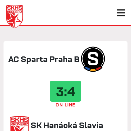
AC Sparta Praha B
3:4
ON-LINE
SK Hanácká Slavia