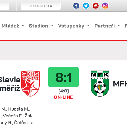
PROJEKTY LFA
Mládež
Stadion
Vstupenky
Partneři
8:1
lavia
MFK
měříž
(4:0)
ON-LINE
 M., Kudela M.,
., Večeřa F., Žák
esný R., Čelůstka