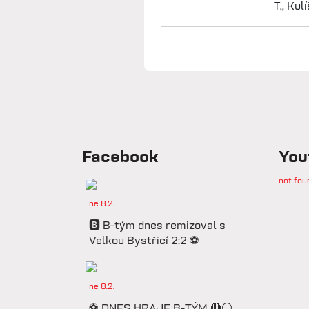
T., Kul
Facebook
You
not fou
ne 8.2.
🅱️ B-tým dnes remizoval s
Velkou Bystřicí 2:2 ⚽️
ne 8.2.
⚽️ DNES HRAJE B-TÝM 🔴⚪️