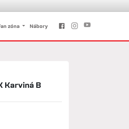
Fan zóna
Nábory
 Karviná B