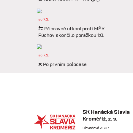
so 7.2.
🔚 Přípravné utkání proti MŠK
Púchov skončilo porážkou 1:0.
so 7.2.
❌ Po prvním poločase
prohráváme proti Púchovu.
so 7.2.
📋 Proti Púchovu nastoupíme v
této základní sestavě.
SK Hanácká Slavia
Kroměříž, z. s.
so 7.2.
Obvodová 3607