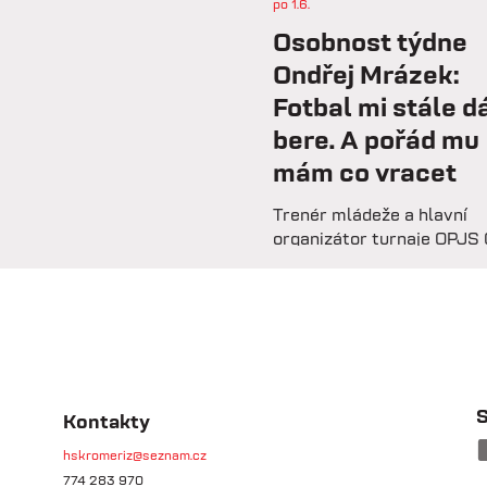
po 1.6.
Osobnost týdne
Ondřej Mrázek:
Fotbal mi stále dá
bere. A pořád mu
mám co vracet
Trenér mládeže a hlavní
organizátor turnaje OPJS 
Mrázek vzpomíná na svou
hráčskou kariéru, začátky
trenérské lavičce i práci s
mladými fotbalisty. V roz
prozrazuje, co ho na fotbal
už řadu let, na které úspě
nejvíce pyšný a proč jsou
S
Kontakty
mládežnické turnaje pro r
dětí nenahraditelné.
hskromeriz@seznam.cz
774 283 970