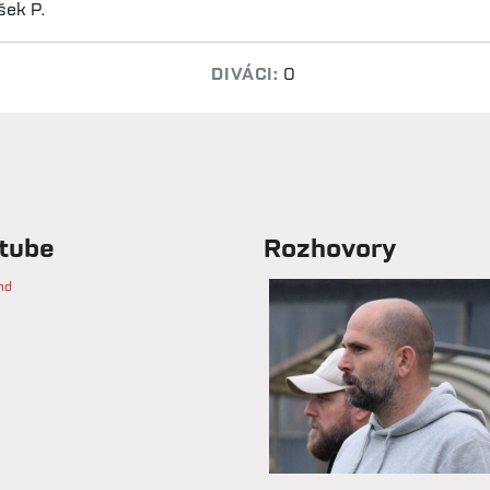
íšek P.
DIVÁCI:
0
tube
Rozhovory
nd