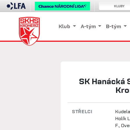
KLUBY
Klub
A-tým
B-tým
SK Hanácká S
Kro
STŘELCI
Kudela
Holík L
F., Ov