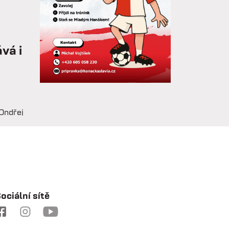
vá i
Ondřej
 na
hovoru
e drží
chy je
ociální sítě
ozvoj