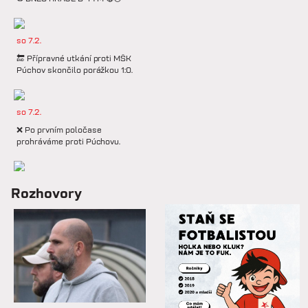
so 7.2.
🔚 Přípravné utkání proti MŠK
Púchov skončilo porážkou 1:0.
so 7.2.
❌ Po prvním poločase
prohráváme proti Púchovu.
so 7.2.
Rozhovory
📋 Proti Púchovu nastoupíme v
této základní sestavě.
so 7.2.
⚽️ DNES HRAJÍ HANÁCI 🔴⚪️V
dalším přípravném utkání...