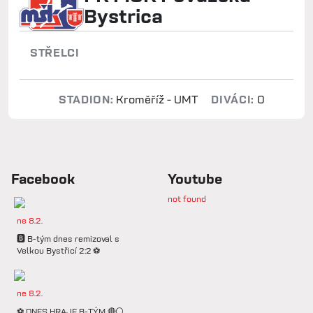
Bystrica
STŘELCI
STADION:
Kroměříž - UMT
DIVÁCI:
0
Facebook
Youtube
not found
ne 8.2.
🅱️ B-tým dnes remizoval s
Velkou Bystřicí 2:2 ⚽️
ne 8.2.
⚽️ DNES HRAJE B-TÝM 🔴⚪️