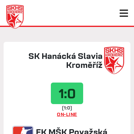
SK Hanácká Slavia
Kroměříž
1:0
(1:0)
ON-LINE
FK MŠK Považská