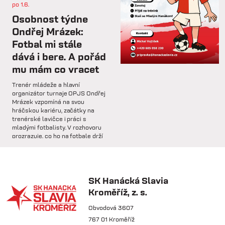
po 1.6.
st 4.2.
Osobnost týdne
Hlavní trenér Lukáš Kříž v
Ondřej Mrázek:
rozhovoru hodnotí dosavadní
Fotbal mi stále
průběh zimní...
dává i bere. A pořád
mu mám co vracet
so 31.1.
Trenér mládeže a hlavní
🅱️ Prohra proti rezervě Gorniku
organizátor turnaje OPJS Ondřej
Zabrze.
Mrázek vzpomíná na svou
hráčskou kariéru, začátky na
trenérské lavičce i práci s
so 31.1.
mladými fotbalisty. V rozhovoru
prozrazuje, co ho na fotbale drží
🅱️ DNES HRAJÍ HANÁCI 🔴⚪️Dnes
už řadu let, na které úspěchy je
nás čeká další...
nejvíce pyšný a proč jsou
mládežnické turnaje pro rozvoj
dětí nenahraditelné.
SK Hanácká Slavia
pá 30.1.
Kroměříž, z. s.
🏆 VÍTĚZOVÉ ZIMNÍ TIPSPORT
LIGY! 🏆SK Hanácká Slavia
Obvodová 3607
Kroměříž...
767 01 Kroměříž