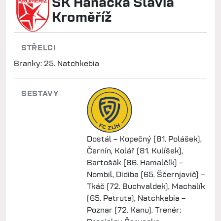
SK Hanácká Slavia
Kroměříž
STŘELCI
Branky: 25. Natchkebia
SESTAVY
Dostál – Kopečný (81. Polášek),
Černín, Kolář (81. Kulíšek),
Bartošák (86. Hamalčík) –
Nombil, Didiba (65. Ščernjavič) –
Tkáč (72. Buchvaldek), Machalík
(65. Petruta), Natchkebia –
Poznar (72. Kanu). Trenér: