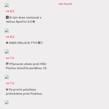
not found
ne 8.2.
🅱️ B-tým dnes remizoval s
Velkou Bystřicí 2:2 ⚽️
ne 8.2.
⚽️ DNES HRAJE B-TÝM 🔴⚪️
so 7.2.
🔚 Přípravné utkání proti MŠK
Púchov skončilo porážkou 1:0.
so 7.2.
❌ Po prvním poločase
prohráváme proti Púchovu.
so 7.2.