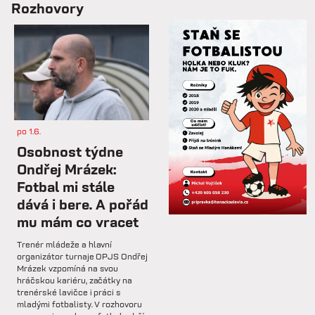
Rozhovory
📋 Proti Púchovu nastoupíme v
této základní sestavě.
so 7.2.
⚽️ DNES HRAJÍ HANÁCI 🔴⚪️V
dalším přípravném utkání...
po 1.6.
st 4.2.
Osobnost týdne
Hlavní trenér Lukáš Kříž v
Ondřej Mrázek:
rozhovoru hodnotí dosavadní
Fotbal mi stále
průběh zimní...
dává i bere. A pořád
mu mám co vracet
so 31.1.
Trenér mládeže a hlavní
🅱️ Prohra proti rezervě Gorniku
organizátor turnaje OPJS Ondřej
Zabrze.
Mrázek vzpomíná na svou
hráčskou kariéru, začátky na
trenérské lavičce i práci s
so 31.1.
mladými fotbalisty. V rozhovoru