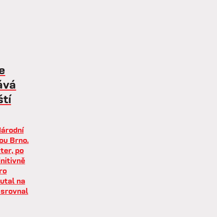
e
ává
ští
Národní
ou Brno.
ter, po
nitivně
ro
utal na
 srovnal