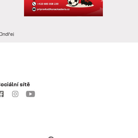
Ondřej
 na
hovoru
e drží
chy je
ociální sítě
ozvoj