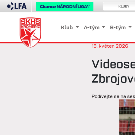
KLUBY
Klub
A-tým
B-tým
18. květen 2026
Videose
Zbrojov
Podívejte se na ses