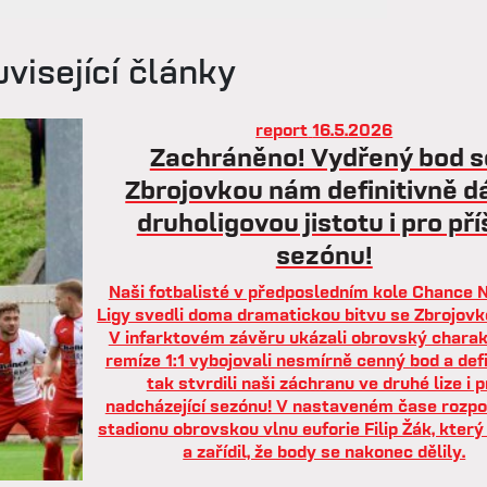
visející články
report
16.5.2026
Zachráněno! Vydřený bod s
Zbrojovkou nám definitivně d
druholigovou jistotu i pro pří
sezónu!
Naši fotbalisté v předposledním kole Chance 
Ligy svedli doma dramatickou bitvu se Zbrojovk
V infarktovém závěru ukázali obrovský charak
remíze 1:1 vybojovali nesmírně cenný bod a defi
tak stvrdili naši záchranu ve druhé lize i p
nadcházející sezónu! V nastaveném čase rozpo
stadionu obrovskou vlnu euforie Filip Žák, který
a zařídil, že body se nakonec dělily.