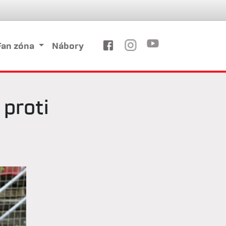
Fan zóna
Nábory
 proti