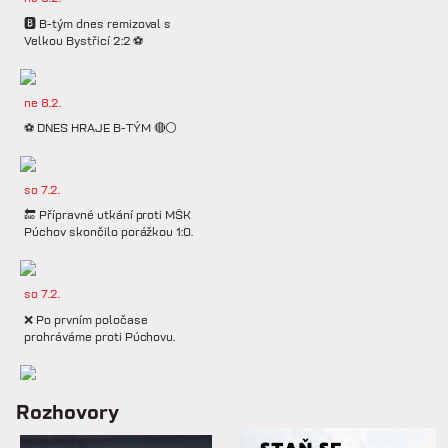
🅱️ B-tým dnes remizoval s
Velkou Bystřicí 2:2 ⚽️
ne 8.2.
⚽️ DNES HRAJE B-TÝM 🔴⚪️
so 7.2.
🔚 Přípravné utkání proti MŠK
Púchov skončilo porážkou 1:0.
so 7.2.
❌ Po prvním poločase
prohráváme proti Púchovu.
so 7.2.
Rozhovory
📋 Proti Púchovu nastoupíme v
této základní sestavě.