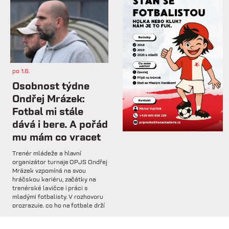
so 7.2.
⚽️ DNES HRAJÍ HANÁCI 🔴⚪️V
dalším přípravném utkání...
po 1.6.
st 4.2.
Osobnost týdne
Hlavní trenér Lukáš Kříž v
Ondřej Mrázek:
rozhovoru hodnotí dosavadní
Fotbal mi stále
průběh zimní...
dává i bere. A pořád
mu mám co vracet
so 31.1.
Trenér mládeže a hlavní
🅱️ Prohra proti rezervě Gorniku
organizátor turnaje OPJS Ondřej
Zabrze.
Mrázek vzpomíná na svou
hráčskou kariéru, začátky na
trenérské lavičce i práci s
so 31.1.
mladými fotbalisty. V rozhovoru
prozrazuje, co ho na fotbale drží
🅱️ DNES HRAJÍ HANÁCI 🔴⚪️Dnes
už řadu let, na které úspěchy je
nás čeká další...
nejvíce pyšný a proč jsou