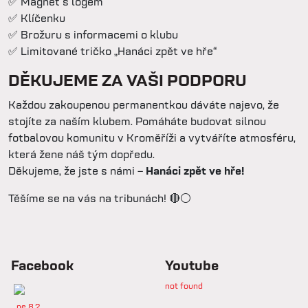
✅ Magnet s logem
✅ Klíčenku
✅ Brožuru s informacemi o klubu
✅ Limitované tričko „Hanáci zpět ve hře“
DĚKUJEME ZA VAŠI PODPORU
Každou zakoupenou permanentkou dáváte najevo, že
stojíte za naším klubem. Pomáháte budovat silnou
fotbalovou komunitu v Kroměříži a vytváříte atmosféru,
která žene náš tým dopředu.
Děkujeme, že jste s námi –
Hanáci zpět ve hře!
Těšíme se na vás na tribunách! 🔴⚪
Facebook
Youtube
not found
ne 8.2.