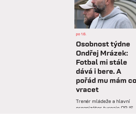
po 1.6.
Osobnost týdne
Ondřej Mrázek:
Fotbal mi stále
dává i bere. A
pořád mu mám c
vracet
Trenér mládeže a hlavní
organizátor turnaje OPJS
Ondřej Mrázek vzpomíná n
svou hráčskou kariéru,
začátky na trenérské
lavičce i práci s mladými