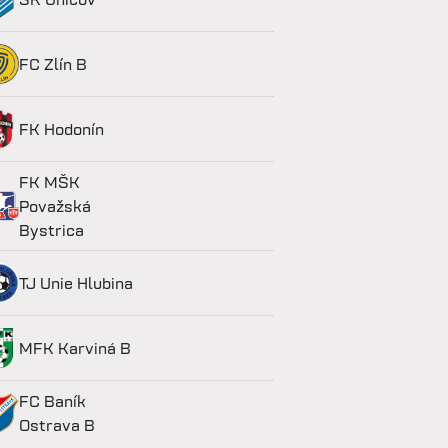
FC Zlín B
FK Hodonín
FK MŠK
Považská
Bystrica
TJ Unie Hlubina
MFK Karviná B
FC Baník
Ostrava B