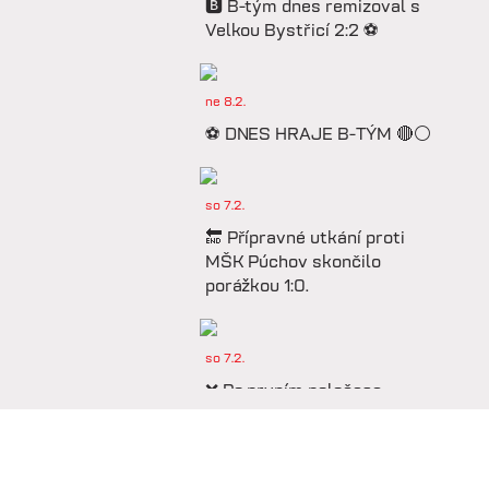
🅱️ B-tým dnes remizoval s
Velkou Bystřicí 2:2 ⚽️
ne 8.2.
⚽️ DNES HRAJE B-TÝM 🔴⚪️
so 7.2.
🔚 Přípravné utkání proti
MŠK Púchov skončilo
porážkou 1:0.
so 7.2.
❌ Po prvním poločase
prohráváme proti Púchovu.
so 7.2.