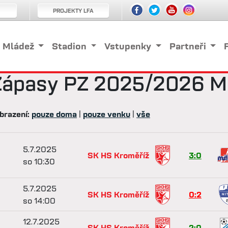
PROJEKTY LFA
Mládež
Stadion
Vstupenky
Partneři
Zápasy
PZ 2025/2026 M
brazení:
pouze doma
|
pouze venku
|
vše
5.7.2025
SK HS Kroměříž
3:0
so 10:30
5.7.2025
SK HS Kroměříž
0:2
so 14:00
12.7.2025
SK HS Kroměříž
2:0