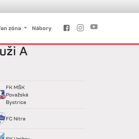
Fan zóna
Nábory
uži A
FK MŠK
Považská
Bystrica
FC Nitra
SK Uničov