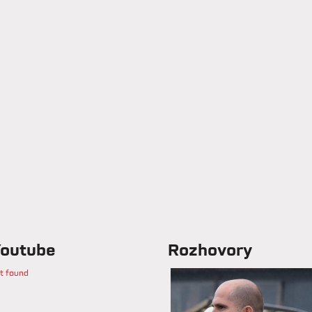
outube
Rozhovory
t found