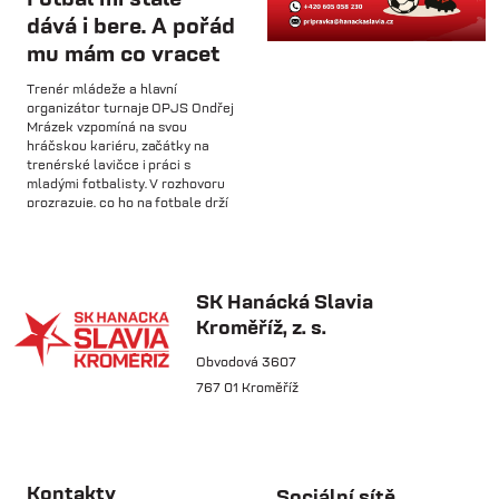
dává i bere. A pořád
mu mám co vracet
so 31.1.
Trenér mládeže a hlavní
🅱️ Prohra proti rezervě Gorniku
organizátor turnaje OPJS Ondřej
Zabrze.
Mrázek vzpomíná na svou
hráčskou kariéru, začátky na
trenérské lavičce i práci s
so 31.1.
mladými fotbalisty. V rozhovoru
prozrazuje, co ho na fotbale drží
🅱️ DNES HRAJÍ HANÁCI 🔴⚪️Dnes
už řadu let, na které úspěchy je
nás čeká další...
nejvíce pyšný a proč jsou
mládežnické turnaje pro rozvoj
dětí nenahraditelné.
SK Hanácká Slavia
pá 30.1.
Kroměříž, z. s.
🏆 VÍTĚZOVÉ ZIMNÍ TIPSPORT
LIGY! 🏆SK Hanácká Slavia
Obvodová 3607
Kroměříž...
767 01 Kroměříž
pá 30.1.
🆕 Hlásíme posílení středu
čt 21.5.
pole!Do klubu přichází na trvalý
Kontakty
Sociální sítě
Osobnost týdne: