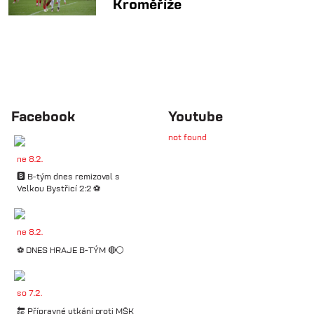
Kroměříže
Facebook
Youtube
not found
ne 8.2.
🅱️ B-tým dnes remizoval s
Velkou Bystřicí 2:2 ⚽️
ne 8.2.
⚽️ DNES HRAJE B-TÝM 🔴⚪️
so 7.2.
🔚 Přípravné utkání proti MŠK