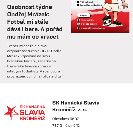
st 4.2.
Osobnost týdne
Hlavní trenér Lukáš Kříž v
Ondřej Mrázek:
rozhovoru hodnotí dosavadní
Fotbal mi stále
průběh zimní...
dává i bere. A pořád
mu mám co vracet
so 31.1.
Trenér mládeže a hlavní
🅱️ Prohra proti rezervě Gorniku
organizátor turnaje OPJS Ondřej
Zabrze.
Mrázek vzpomíná na svou
hráčskou kariéru, začátky na
trenérské lavičce i práci s
so 31.1.
mladými fotbalisty. V rozhovoru
prozrazuje, co ho na fotbale drží
🅱️ DNES HRAJÍ HANÁCI 🔴⚪️Dnes
už řadu let, na které úspěchy je
nás čeká další...
nejvíce pyšný a proč jsou
mládežnické turnaje pro rozvoj
dětí nenahraditelné.
SK Hanácká Slavia
pá 30.1.
Kroměříž, z. s.
🏆 VÍTĚZOVÉ ZIMNÍ TIPSPORT
LIGY! 🏆SK Hanácká Slavia
Obvodová 3607
Kroměříž...
767 01 Kroměříž