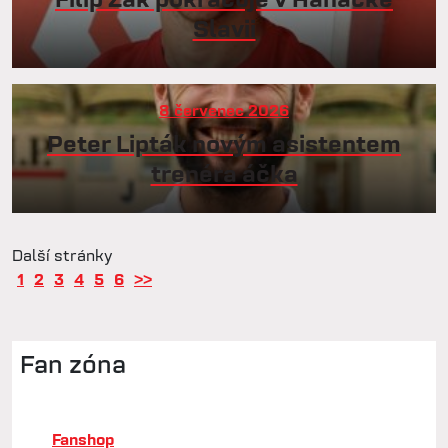
Slavii
8 červenec 2026
Peter Lipták novým asistentem
trenéra áčka
Další stránky
1
2
3
4
5
6
>>
Fan zóna
Fanshop