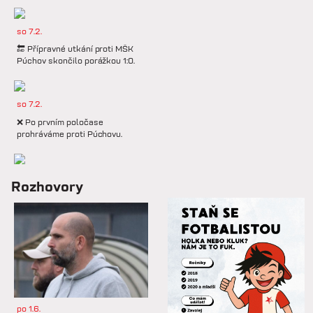
so 7.2.
🔚 Přípravné utkání proti MŠK
Púchov skončilo porážkou 1:0.
so 7.2.
❌ Po prvním poločase
prohráváme proti Púchovu.
so 7.2.
Rozhovory
📋 Proti Púchovu nastoupíme v
této základní sestavě.
so 7.2.
⚽️ DNES HRAJÍ HANÁCI 🔴⚪️V
dalším přípravném utkání...
po 1.6.