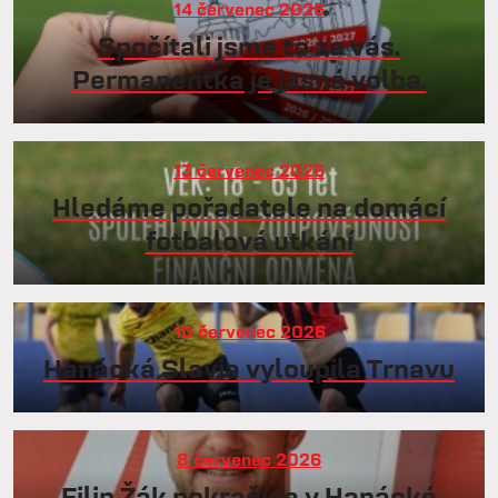
14 červenec 2026
Spočítali jsme to za vás.
Permanentka je jasná volba.
13 červenec 2026
Hledáme pořadatele na domácí
fotbalová utkání
10 červenec 2026
Hanácká Slavia vyloupila Trnavu
8 červenec 2026
Filip Žák pokračuje v Hanácké