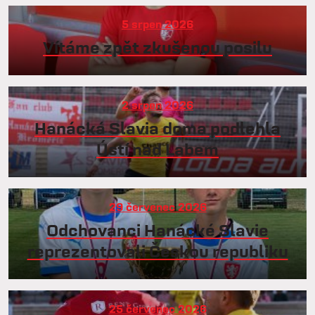
5 srpen 2026
Vítáme zpět zkušenou posilu
2 srpen 2026
Hanácká Slavia doma podlehla
Ústí nad Labem
29 červenec 2026
Odchovanci Hanácké Slavie
reprezentovali Českou republiku
25 červenec 2026