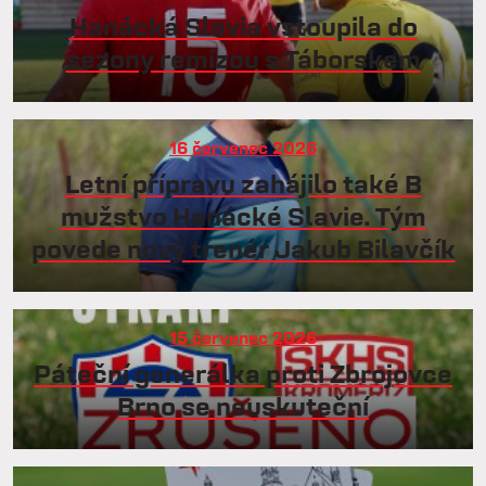
Hanácká Slavia vstoupila do
sezony remízou s Táborskem
16 červenec 2026
Letní přípravu zahájilo také B
mužstvo Hanácké Slavie. Tým
povede nový trenér Jakub Bilavčík
15 červenec 2026
Páteční generálka proti Zbrojovce
Brno se neuskuteční