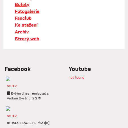
Bufety
Fotogalerie
Fanclub
Ke stažení
Archiv
Strarý web
Facebook
Youtube
not found
ne 8.2.
🅱️ B-tým dnes remizoval s
Velkou Bystřicí 2:2 ⚽️
ne 8.2.
⚽️ DNES HRAJE B-TÝM 🔴⚪️